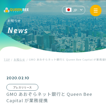
サービス情報
JP
EN
ZH
API提供
お知らせ
News
企業情報
お知らせ
TOP
お知らせ
GMO あおぞらネット銀行と Queen Bee Capital が業務提
プライバシーポリシー
マネー・ローンダリングおよびテロ資金供与防止基本方針
2020.02.10
プレスリリース
Contact us
GMO あおぞらネット銀行と Queen Bee
Capital が業務提携