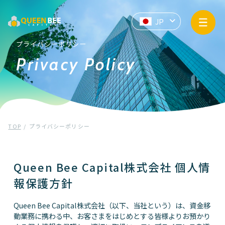
サービス情報
JP
EN
ZH
API提供
プライバシーポリシー
Privacy Policy
企業情報
お知らせ
TOP
プライバシーポリシー
プライバシーポリシー
マネー・ローンダリングおよびテロ資金供与防止基本方針
Queen Bee Capital株式会社 個人情
報保護方針
Contact us
Queen Bee Capital株式会社（以下、当社という）は、資金移
動業務に携わる中、お客さまをはじめとする皆様よりお預かり