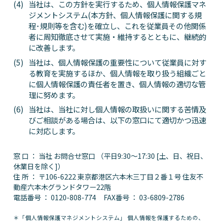
当社は、この方針を実行するため、個人情報保護マネ
ジメントシステム(本方針、個人情報保護に関する規
程･規則等を含む)を確立し、これを従業員その他関係
者に周知徹底させて実施・維持するとともに、継続的
に改善します。
当社は、個人情報保護の重要性について従業員に対す
る教育を実施するほか、個人情報を取り扱う組織ごと
に個人情報保護の責任者を置き、個人情報の適切な管
理に努めます。
当社は、当社に対し個人情報の取扱いに関する苦情及
びご相談がある場合は、以下の窓口にて適切かつ迅速
に対応します。
窓 口 ： 当社 お問合せ窓口 （平日9:30～17:30 [土、日、祝日、
休業日を除く]）
住 所 ： 〒106-6222 東京都港区六本木三丁目２番１号 住友不
動産六本木グランドタワー22階
電話番号 ：
0120-808-774
FAX番号 ：
03-6809-2786
＊「個人情報保護マネジメントシステム」 個人情報を保護するための、