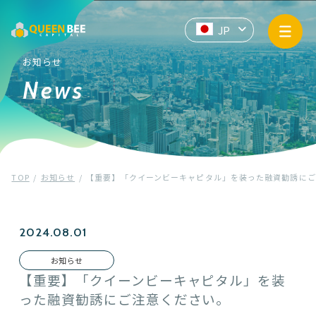
サービス情報
JP
EN
ZH
API提供
お知らせ
News
企業情報
お知らせ
TOP
お知らせ
【重要】「クイーンビーキャピタル」を装った融資勧誘にご
プライバシーポリシー
マネー・ローンダリングおよびテロ資金供与防止基本方針
2024.08.01
お知らせ
Contact us
【重要】「クイーンビーキャピタル」を装
った融資勧誘にご注意ください。