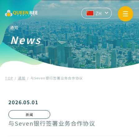
业务信息
EN
JP
ZH
API
通知
News
企业信息
通知
TOP
通知
与Seven银行签署业务合作协议
隐私政策
反洗钱和反恐怖融资的基本方针
2026.05.01
新闻
联系我们
与Seven银行签署业务合作协议